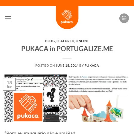
Skip
to
content
BLOG
,
FEATURED
,
ONLINE
PUKACA in PORTUGALIZE.ME
POSTED ON
JUNE 18, 2014
BY
PUKACA
18
Jun
“Porque um aquário não é um iPad…