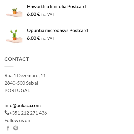
Haworthia limifolia Postcard
6,00
€
inc. VAT
Opuntia microdasys Postcard
6,00
€
inc. VAT
CONTACT
Rua 1 Dezembro, 11
2840-500 Seixal
PORTUGAL
info@pukaca.com
+351 212 271 436
Follow us on